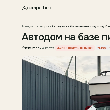
Перейти к содержимому
camperhub
Аренда
/
пятигорск
/
Автодом на базе пикапа King Kong Po
Автодом на базе п
пятигорск
·
4 гостя
·
·
📍
Марш
Жилой модуль на пикап