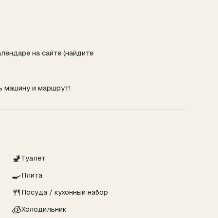
лендаре на сайте (найдите
ь машину и маршрут!
🚽
Туалет
🍳
Плита
🍴
Посуда / кухонный набор
🧊
Холодильник