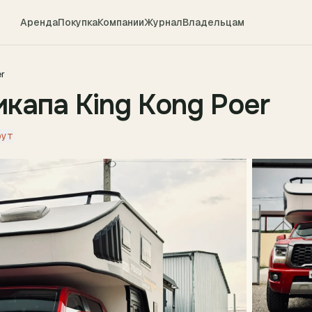
Аренда
Покупка
Компании
Журнал
Владельцам
er
икапа King Kong Poer
рут