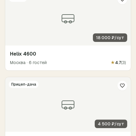
18 000 ₽
/сут
Helix 4600
Москва
·
6 гостей
★
4.7
(
3
)
Прицеп-дача
4 500 ₽
/сут