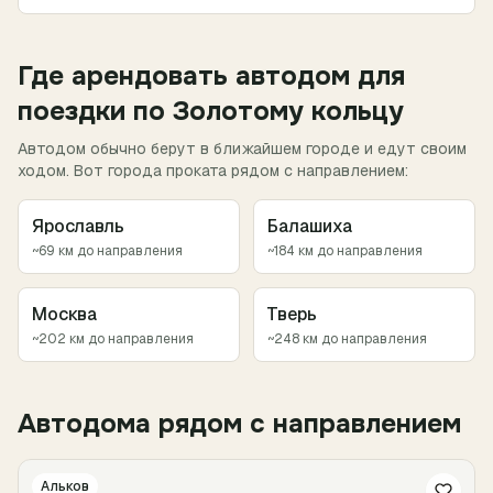
Где арендовать автодом для
поездки
по Золотому кольцу
Автодом обычно берут в ближайшем городе и едут своим
ходом. Вот города проката рядом с направлением:
Ярославль
Балашиха
~
69
км до направления
~
184
км до направления
Москва
Тверь
~
202
км до направления
~
248
км до направления
Автодома рядом с направлением
Альков