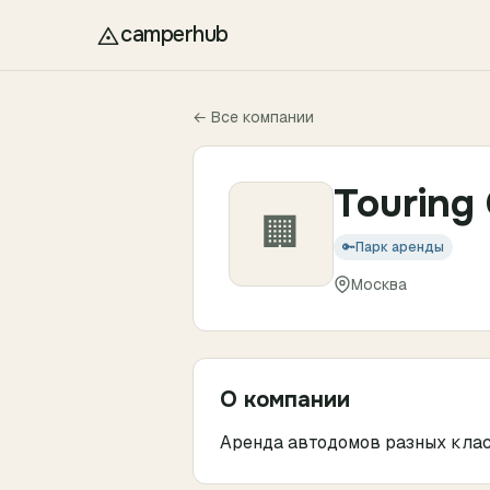
Перейти к содержимому
camperhub
← Все компании
Touring 
🏢
🔑
Парк аренды
Москва
О компании
Аренда автодомов разных клас