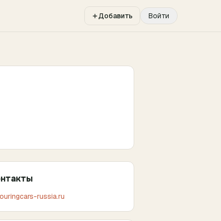
Добавить
Войти
онтакты
touringcars-russia.ru