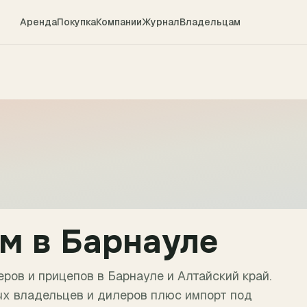
Аренда
Покупка
Компании
Журнал
Владельцам
ом в
Барнауле
ров и прицепов в
Барнауле
и
Алтайский край
.
х владельцев и дилеров плюс импорт под