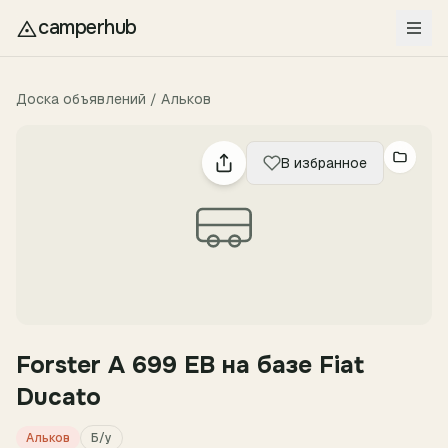
Перейти к содержимому
camperhub
Доска объявлений
/
Альков
В избранное
Forster A 699 EB на базе Fiat
Ducato
Альков
Б/у