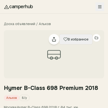
Перейти к содержимому
camperhub
Доска объявлений
/
Альков
В избранное
Hymer B-Class 698 Premium 2018
Альков
Б/у
Москва
·
Hymer
B-Class 698
·
2018
г.
·
84
тыс. км
·